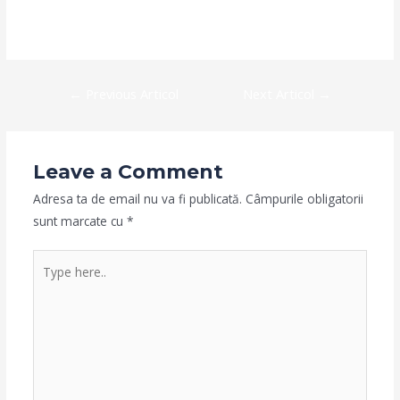
Leave a Comment
/
Client
/ By
admin
Navigare
←
Previous Articol
Next Articol
→
în
articole
Leave a Comment
Adresa ta de email nu va fi publicată.
Câmpurile obligatorii
sunt marcate cu
*
Type
here..