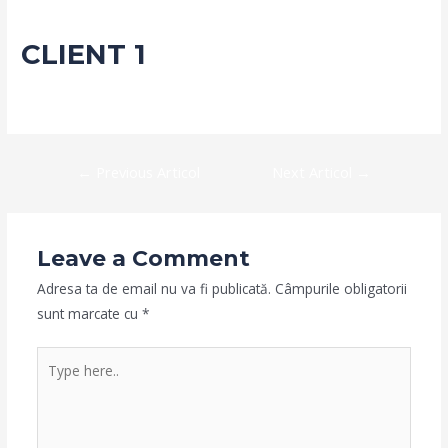
CLIENT 1
Leave a Comment
/
Client
/ By
admin
Navigare
←
Previous Articol
Next Articol
→
în
articole
Leave a Comment
Adresa ta de email nu va fi publicată.
Câmpurile obligatorii
sunt marcate cu
*
Type
here..